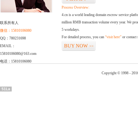
Process Overview:
4.cn is a world leading domain escrow service plat
million RMB transaction volume every year. We promi
联系所有人
5 workdays.
微信：15810106080
For detailed process, you can
“visit here”
or contact
QQ：780231698
BUY NOW
EMAIL：
>>
15810106080@163.com
电话：15810106080
Copyright © 1998 - 201
51La