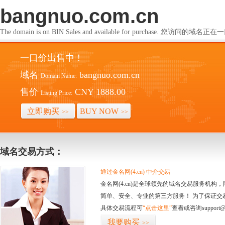
bangnuo.com.cn
The domain is on BIN Sales and available for purchase. 您访问的
一口价出售中！
域名
bangnuo.com.cn
Domain Name:
售价
CNY 1888.00
Listing Price:
立即购买
BUY NOW
>>
>>
域名交易方式：
通过金名网(4.cn) 中介交易
金名网(4.cn)是全球领先的域名交易服务机
简单、安全、专业的第三方服务！ 为了保证交
具体交易流程可
“点击这里”
查看或咨询support@
我要购买
>>